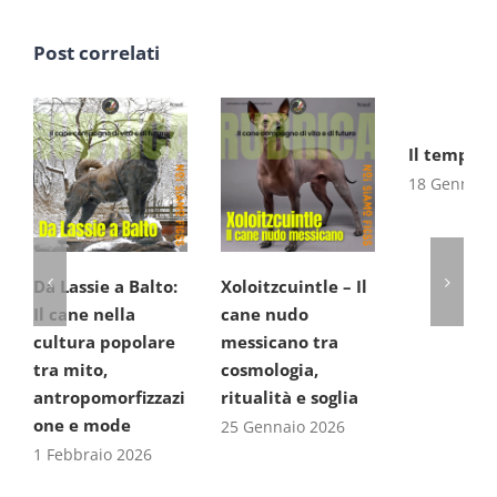
Post correlati
Il tempo d
18 Gennaio
Da Lassie a Balto:
Xoloitzcuintle – Il
Il cane nella
cane nudo
cultura popolare
messicano tra
tra mito,
cosmologia,
antropomorfizzazi
ritualità e soglia
one e mode
25 Gennaio 2026
1 Febbraio 2026