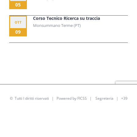
05
Corso Tecnico Ricerca su traccia
OTT
Monsummano Terme (PT)
09
© Tutti I diritti riservati | Powered by
FICSS
|
Segreteria
| +39
0187 605485
Facebook
Instagram