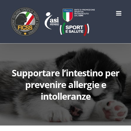
Salta
al
contenuto
Supportare l’intestino per
prevenire allergie e
intolleranze