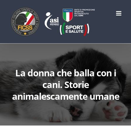
Salta
al
contenuto
La donna che balla con i
cani. Storie
animalescamente umane